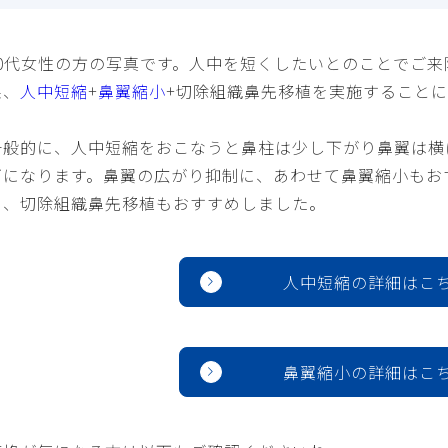
20代女性の方の写真です。人中を短くしたいとのことでご
果、
人中短縮
+
鼻翼縮小
+切除組織鼻先移植
を実施することに
一般的に、人中短縮をおこなうと鼻柱は少し下がり鼻翼は横
ズになります。鼻翼の広がり抑制に、あわせて鼻翼縮小もお
に、切除組織鼻先移植もおすすめしました。
人中短縮の詳細はこ
鼻翼縮小の詳細はこ