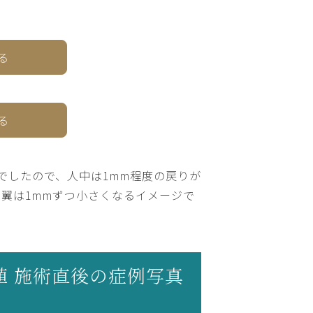
る
る
ほどでしたので、人中は1mm程度の戻りが
翼は1mmずつ小さくなるイメージで
植 施術直後の症例写真