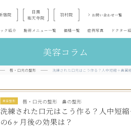
目黒
新宿院
羽村院
お問い合わせ一覧
祐天寺院
クリニックなら美容整形・美容外科・美容皮膚科のオザキクリニックLU
ニック紹介
施術メニュー一覧
価格一覧
症例写真
ドクター
美容コラム
唇・口元の整形
洗練された口元はこう作る？人中短縮＋鼻翼
唇・口元の整形
鼻の整形
美容整形
洗練された口元はこう作る？人中短縮
の6ヶ月後の効果は？