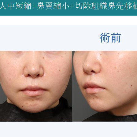
人中短縮+鼻翼縮小+切除組織鼻先移