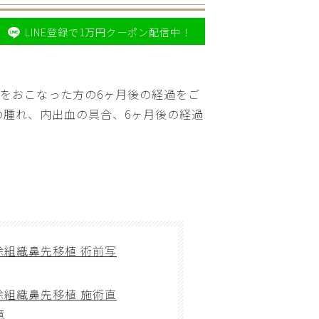
LINE登録で1万円クーポン配信中！
術をおこなった方の6ヶ月後の経過をご
の腫れ、内出血の具合、6ヶ月後の経過
除組織鼻先移植 術前写
除組織鼻先移植 施術直
意