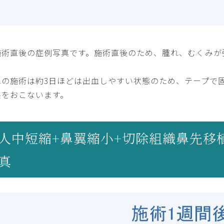
施術直後の症例写真です。施術直後のため、腫れ、むくみが
鼻の施術は約3日ほどは出血しやすい状態のため、テープで
糸をおこないます。
人中短縮+鼻翼縮小+切除組織鼻先移
真