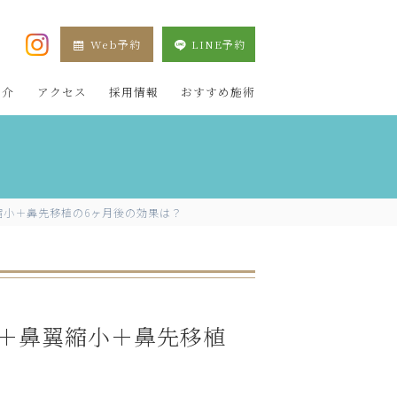
Web予約
LINE予約
XE 新宿院（目黒祐天寺・羽村） OZAKI CLINIC
紹介
アクセス
採用情報
おすすめ施術
縮小＋鼻先移植の6ヶ月後の効果は？
＋鼻翼縮小＋鼻先移植