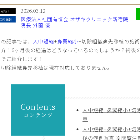
2026.03.12
更新日
医療法人社団有恒会 オザキクリニック新宿院
監修医師
院長 外薗 優
この記事では、
人中短縮
+
鼻翼縮小
+切除組織鼻先移植の施
紹介！6ヶ月後の経過はどうなっているのでしょうか？術後
までご紹介します！
※切除組織鼻先移植は現在対応しておりません。
Contents
人中短縮+鼻翼縮小+切
コンテンツ
真
人中短縮+鼻翼縮小+切
後の症例写真 ※閲覧注