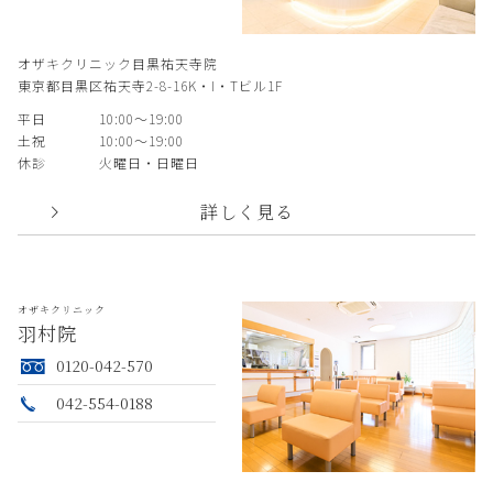
オザキクリニック目黒祐天寺院
東京都目黒区祐天寺2-8-16K・I・Tビル1F
平日
10:00〜19:00
土祝
10:00〜19:00
休診
火曜日・日曜日
詳しく見る
オザキクリニック
羽村院
0120-042-570
042-554-0188