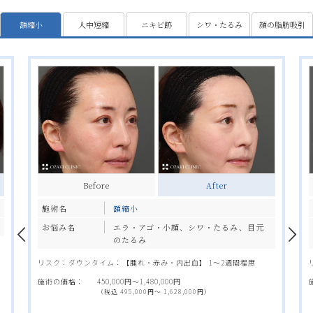
額縮小
人中短縮
ニキビ跡
シワ・たるみ
顔の脂肪吸引
Before
Before
Before
Before
Before
After
After
After
After
After
施術名
施術名
施術名
施術名
施術名
額縮小
人中短縮（リップリフト）
ジュべルック
ジャルプロスーパーハイドロ
顔の脂肪吸引
お悩み名
お悩み名
お悩み名
お悩み名
お悩み名
エラ・アゴ・小顔、シワ・たるみ、目元
唇・口元の整形
シワ・たるみ、ニキビ跡
シワ・たるみ
エラ・アゴ・小顔、シワ・たるみ
のたるみ
週
せ
リスク：ダウンタイム：【腫れ・赤み】 1週間程度／【内出血】 2週
リスク：痛み：注入部位に軽い痛みを生じることがある。 ダウン
リスク：【赤み】施術直後～翌日程度で自然に消失します。／【膨
リスク：ダウンタイム：【腫れ・内出血】 1～2週間
間程度
タイム：【ダーマペン・水光注射】軽い点状出血が出る場合がある
疹】1日～3日程度で自然に消失します。／【内出血】出現した場合
リスク：ダウンタイム：【腫れ・赤み・内出血】 1～2週間程度
施術の価格：
90,000円〜650,000円
が3～5日程度でおさまる。【注射】軽い内出血が出る場合があるが1
は1週間程度で消失します。
（税込 99,000円〜 715,000円）
施術の価格：
150,000円〜250,000円
施術の価格：
450,000円〜1,480,000円
週間程度でおさまる。
（税込 165,000円〜 275,000円）
施術の価格：
（税込 495,000円〜 1,628,000円）
60,000円〜162,000円
（税込 66,000円〜 178,200円）
施術の価格：
39,800円〜180,000円