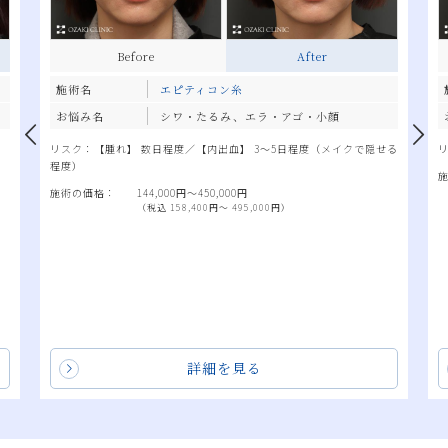
Before
After
施術名
エピティコン糸
お悩み名
シワ・たるみ、エラ・アゴ・小顔
リスク：【腫れ】 数日程度／【内出血】 3～5日程度（メイクで隠せる
程度）
施術の価格：
144,000円〜450,000円
（税込 158,400円〜 495,000円）
詳細を見る