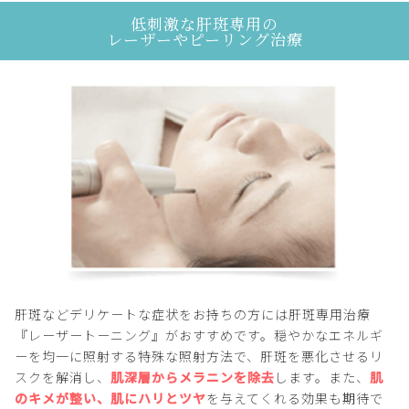
低刺激な肝斑専用の
レーザーやピーリング治療
肝斑などデリケートな症状をお持ちの方には肝斑専用治療
『レーザートーニング』がおすすめです。穏やかなエネルギ
ーを均一に照射する特殊な照射方法で、肝斑を悪化させるリ
スクを解消し、
肌深層からメラニンを除去
します。また、
肌
のキメが整い、肌にハリとツヤ
を与えてくれる効果も期待で