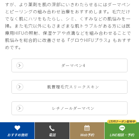
すが、より薬剤を肌の深部にいきわたらせるにはダーマペン
とピーリングの組み合わせ治療をおすすめします。毛穴だけ
でなく肌にハリをもたらし、シミ、くすみなどの肌悩みを一
掃。また毛穴以外にもさまざまな肌トラブルがある方には医
療用HIFUの照射、保湿ケアや点滴などを組み合わせることで
肌悩みを総合的に改善させる『グロウHIFUプラス』もおすす
めです。
ダーマペン4
肌管理毛穴スリークスキン
レチノールダーマペン
1万円クーポン配布中
新宿院
目黒祐天寺院
羽村院
グロウHIFUプラス
おすすめ施術
電話
Web予約
LINE相談・予約
0120-565-449
0120-741-901
0120-042-570