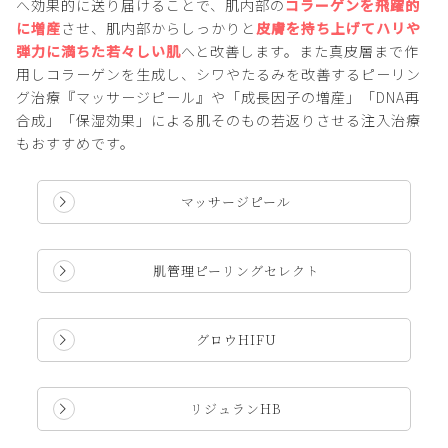
へ効果的に送り届けることで、肌内部の
コラーゲンを飛躍的
に増産
させ、肌内部からしっかりと
皮膚を持ち上げてハリや
弾力に満ちた若々しい肌
へと改善します。また真皮層まで作
用しコラーゲンを生成し、シワやたるみを改善するピーリン
グ治療『マッサージピール』や「成長因子の増産」「DNA再
合成」「保湿効果」による肌そのもの若返りさせる注入治療
もおすすめです。
マッサージピール
肌管理ピーリングセレクト
グロウHIFU
リジュランHB