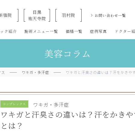
目黒
新宿院
羽村院
お問い合わせ一覧
祐天寺院
クリニックなら美容整形・美容外科・美容皮膚科のオザキクリニックLU
ニック紹介
施術メニュー一覧
価格一覧
症例写真
ドクター
美容コラム
クス
ワキガ・多汗症
ワキガと汗臭さの違いは？汗をかきや
ワキガ・多汗症
コンプレックス
ワキガと汗臭さの違いは？汗をかきや
とは？