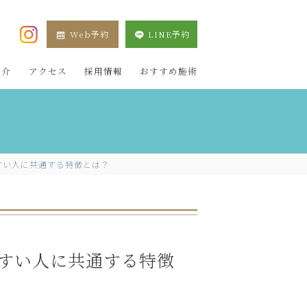
Web予約
LINE予約
XE 新宿院（目黒祐天寺・羽村） OZAKI CLINIC
紹介
アクセス
採用情報
おすすめ施術
すい人に共通する特徴とは？
すい人に共通する特徴