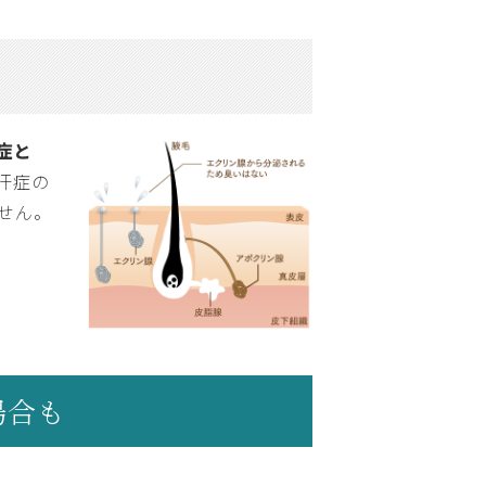
症と
汗症の
せん。
場合も