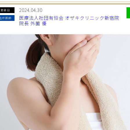
2024.04.30
更新日
医療法人社団有恒会 オザキクリニック新宿院
監修医師
院長 外薗 優