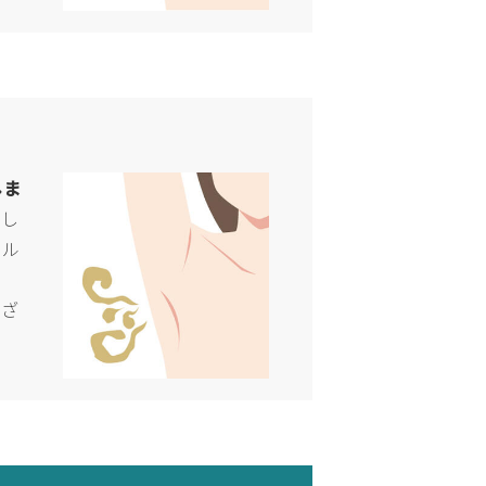
しま
たし
ホル
ま
まざ