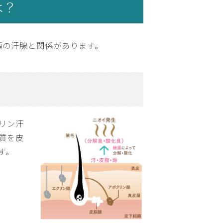
は？
類の汗腺と関係があります。
リン汗
質を皮
す。