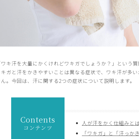
「ワキ汗を大量にかくけれどワキガでしょうか？」という質
ワキガと汗をかきやすいことは異なる症状で、ワキ汗が多い
せん。今回は、汗に関する2つの症状について説明します。
Contents
人が汗をかく仕組みと
コンテンツ
「ワキガ」と「汗っか