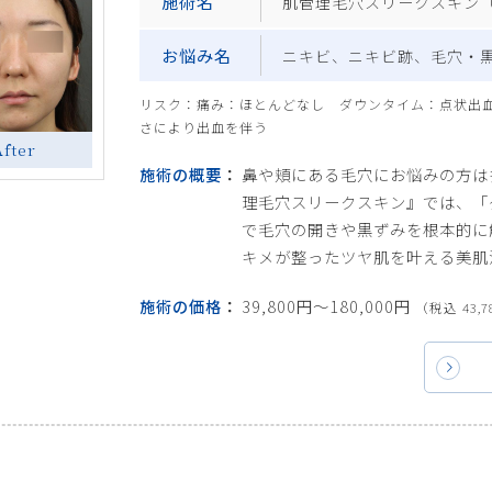
施術名
肌管理毛穴スリークスキン（
お悩み名
ニキビ、ニキビ跡、毛穴・
リスク：痛み：ほとんどなし ダウンタイム：点状出
さにより出血を伴う
After
施術の概要
鼻や頬にある毛穴にお悩みの方は
理毛穴スリークスキン』では、「
で毛穴の開きや黒ずみを根本的に
キメが整ったツヤ肌を叶える美肌
施術の価格
39,800円〜180,000円
（税込 43,7