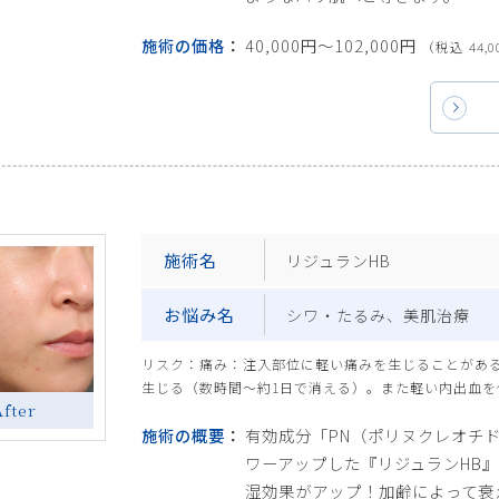
施術の価格
40,000円〜102,000円
（税込 44,0
施術名
リジュランHB
お悩み名
シワ・たるみ、美肌治療
リスク：痛み：注入部位に軽い痛みを生じることがあ
生じる（数時間～約1日で消える）。また軽い内出血を
After
施術の概要
有効成分「PN（ポリヌクレオチ
ワーアップした『リジュランHB
湿効果がアップ！加齢によって衰