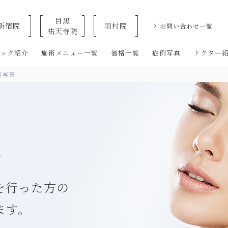
目黒
新宿院
羽村院
お問い合わせ一覧
祐天寺院
クリニックなら美容整形・美容外科・美容皮膚科のオザキクリニックLU
ニック紹介
施術メニュー一覧
価格一覧
症例写真
ドクター
例写真
s
を行った方の
ます。