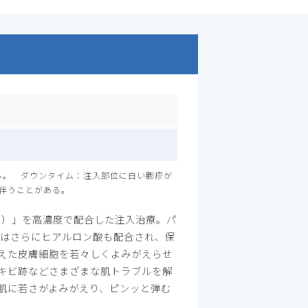
る。 ダウンタイム：注入部位に白い膨疹が
伴うことがある。
ド）」を高濃度で配合した注入治療。パ
』はさらにヒアルロン酸も配合され、保
えた皮膚細胞を若々しくよみがえらせ
キビ跡などさまざまな肌トラブルを解
肌に若さがよみがえり、ピンッと弾む