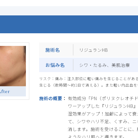
施術名
リジュランHB
お悩み名
シワ・たるみ、美肌治療
リスク：痛み：注入部位に軽い痛みを生じることがあ
生じる（数時間～約1日で消える）。また軽い内出血を
After
施術の概要
有効成分「PN（ポリヌクレオチ
ワーアップした『リジュランHB
湿効果がアップ！加齢によって衰
て、シワやハリ不足、くすみ、ニ
消します。施術を受けるごとに、
ようなハリ肌へと導きます。