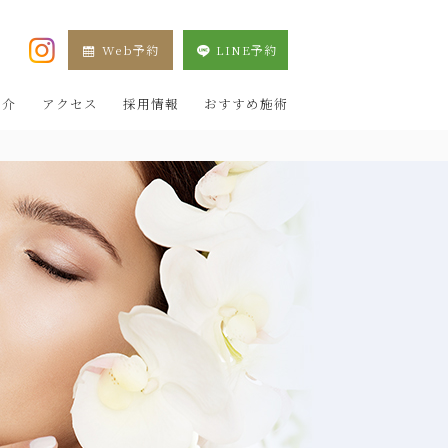
Web予約
LINE予約
XE 新宿院（目黒祐天寺・羽村） OZAKI CLINIC
紹介
アクセス
採用情報
おすすめ施術