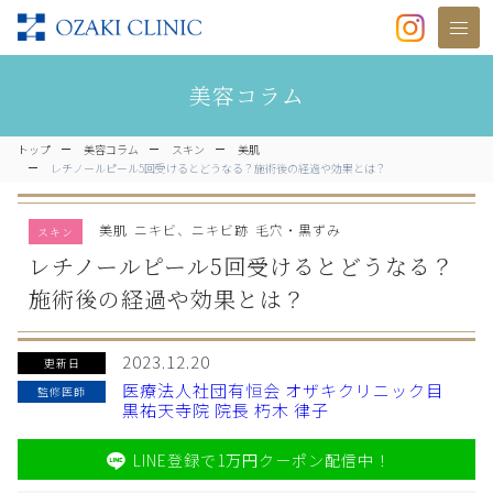
美容クリニックなら美容整形・美容
美容コラム
トップ
美容コラム
スキン
美肌
レチノールピール5回受けるとどうなる？施術後の経過や効果とは？
美肌
ニキビ、ニキビ跡
毛穴・黒ずみ
スキン
レチノールピール5回受けるとどうなる？
施術後の経過や効果とは？
2023.12.20
更新日
医療法人社団有恒会 オザキクリニック目
監修医師
黒祐天寺院 院長 朽木 律子
LINE登録で1万円クーポン配信中！