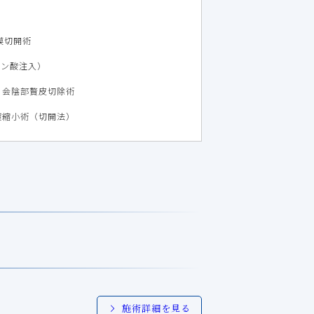
膜切開術
ロン酸注入）
会陰部贅皮切除術
膣縮小術（切開法）
施術詳細を見る