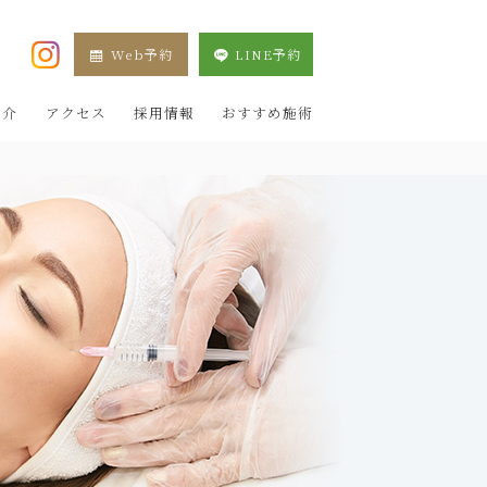
Web予約
LINE予約
XE 新宿院（目黒祐天寺・羽村） OZAKI CLINIC
紹介
アクセス
採用情報
おすすめ施術