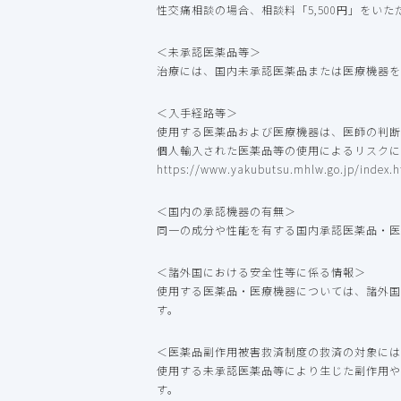
性交痛相談の場合、相談料「5,500円」をい
＜未承認医薬品等＞
治療には、国内未承認医薬品または医療機器を
＜入手経路等＞
使用する医薬品および医療機器は、医師の判断
個人輸入された医薬品等の使用によるリスクに
https://www.yakubutsu.mhlw.go.jp/index.h
＜国内の承認機器の有無＞
同一の成分や性能を有する国内承認医薬品・医
＜諸外国における安全性等に係る情報＞
使用する医薬品・医療機器については、諸外国
す。
＜医薬品副作用被害救済制度の救済の対象には
使用する未承認医薬品等により生じた副作用や
す。