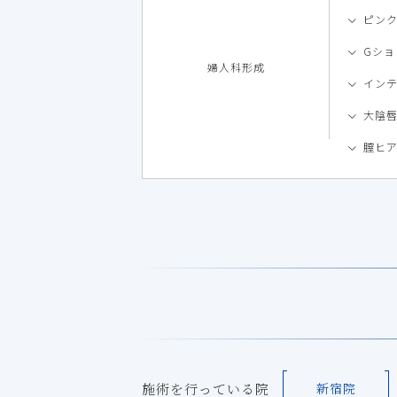
ピン
Gシ
婦人科形成
イン
大陰
膣ヒ
施術を行っている院
新宿院