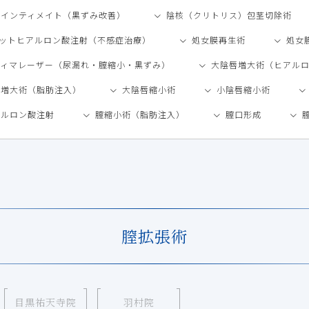
クインティメイト（黒ずみ改善）
陰核（クリトリス）包茎切除術
ョットヒアルロン酸注射（不感症治療）
処女膜再生術
処女
ティマレーザー（尿漏れ・膣縮小・黒ずみ）
大陰唇増大術（ヒアル
唇増大術（脂肪注入）
大陰唇縮小術
小陰唇縮小術
アルロン酸注射
膣縮小術（脂肪注入）
膣口形成
膣拡張術
目黒祐天寺院
羽村院