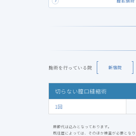
膣拡張術
施術を行っている院
新宿院
切らない膣口縫縮術
1回
麻酔代は込みとなっております。
既往歴によっては、そのほか検査が必要となり