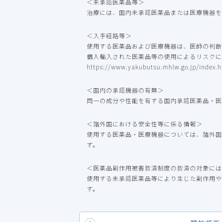
＜未承認医薬品等＞
治療には、国内未承認医薬品または医療機器を
＜入手経路等＞
使用する医薬品および医療機器は、医師の判断
個人輸入された医薬品等の使用によるリスクに
https://www.yakubutsu.mhlw.go.jp/index.h
＜国内の承認機器の有無＞
同一の成分や性能を有する国内承認医薬品・医
＜諸外国における安全性等に係る情報＞
使用する医薬品・医療機器については、諸外国
す。
＜医薬品副作用被害救済制度の救済の対象には
使用する未承認医薬品等により生じた副作用や
す。