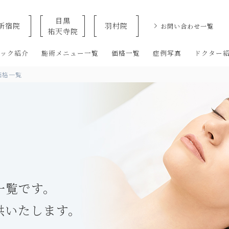
目黒
新宿院
羽村院
お問い合わせ一覧
祐天寺院
クリニックなら美容整形・美容外科・美容皮膚科のオザキクリニックLU
ニック紹介
施術メニュー一覧
価格一覧
症例写真
ドクター
価格一覧
一覧です。
供いたします。