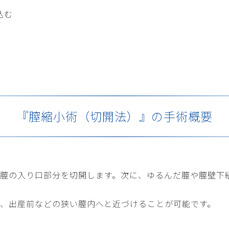
込む
『膣縮小術（切開法）』の手術概要
膣の入り口部分を切開します。次に、ゆるんだ膣や膣壁下
、出産前などの狭い膣内へと近づけることが可能です。