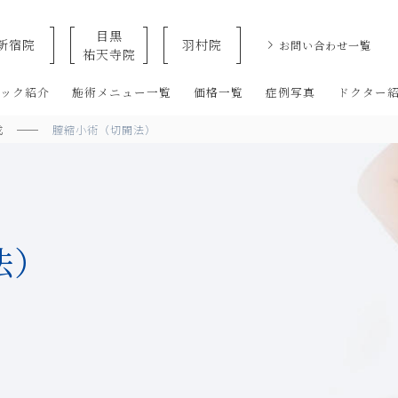
目黒
新宿院
羽村院
お問い合わせ一覧
祐天寺院
クリニックなら美容整形・美容外科・美容皮膚科のオザキクリニックLU
ニック紹介
施術メニュー一覧
価格一覧
症例写真
ドクター
成
膣縮小術（切開法）
法）