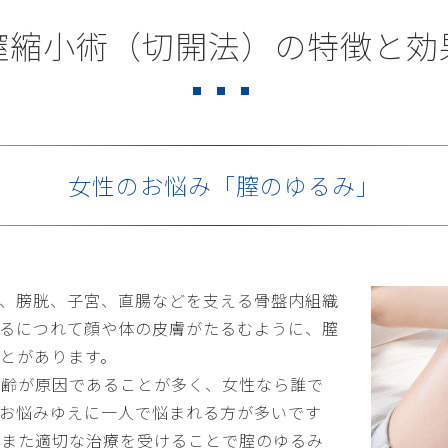
膣縮小術（切開法）の
特徴と効
女性のお悩み「膣のゆるみ」
て、膀胱、子宮、直腸などを支える骨盤内組織
ねるにつれて顔や体の皮膚がたるむように、膣
とがあります。
加齢が原因であることが多く、女性なら誰で
なお悩みゆえに一人で悩まれる方が多いです
、また適切な治療を受けることで腟のゆるみ