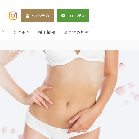
Web予約
LINE予約
XE 新宿院（目黒祐天寺・羽村） OZAKI CLINIC
紹介
アクセス
採用情報
おすすめ施術