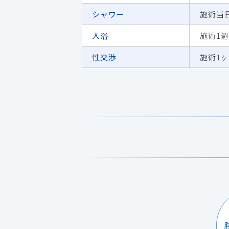
シャワー
施術当
入浴
施術1
性交渉
施術1