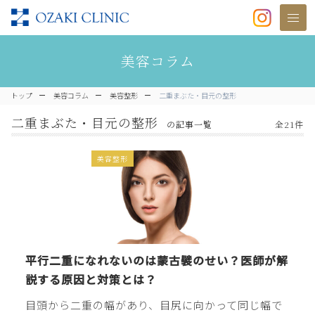
美容クリニックなら美容整形・美容
美容コラム
トップ
美容コラム
美容整形
二重まぶた・目元の整形
二重まぶた・目元の整形
全21件
の記事一覧
美容整形
平行二重になれないのは蒙古襞のせい？医師が解
説する原因と対策とは？
目頭から二重の幅があり、目尻に向かって同じ幅で