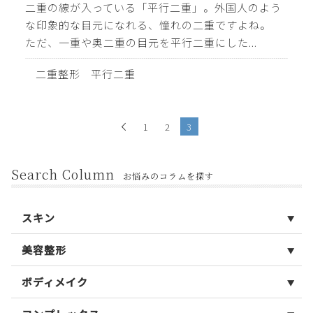
二重の線が入っている「平行二重」。外国人のよう
な印象的な目元になれる、憧れの二重ですよね。
ただ、一重や奥二重の目元を平行二重にした...
二重整形
平行二重
1
2
3
Search Column
お悩みのコラムを探す
スキン
美容整形
ボディメイク