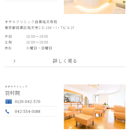
オザキクリニック目黒祐天寺院
東京都目黒区祐天寺2-8-16K・I・Tビル1F
平日
10:00〜19:00
土祝
10:00〜19:00
休診
火曜日・日曜日
詳しく見る
オザキクリニック
羽村院
0120-042-570
042-554-0188