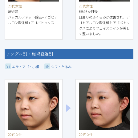
20代女性
20代女性
施術前
施術3か月後
バッカルファット除去+アゴヒア
口周りのふくらみが改善され、ア
ルロン酸注射+アゴボトックス
ゴヒアルロン酸注射とアゴボトッ
クスによりフェイスラインが美し
く整いました。
アングル別・施術経過別
エラ・アゴ・小顔
シワ・たるみ
20代女性
20代女性