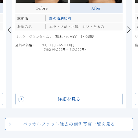
Before
After
Befo
名
顔の脂肪吸引
施術名
み名
エラ・アゴ・小顔、シワ・たるみ
お悩み名
：ダウンタイム：【腫れ・内出血】 1～2週間
リスク：ダウンタイ
価格：
90,000円〜650,000円
施術の価格：
9
（税込 99,000円〜 715,000円）
（
詳細を見る
バッカルファット除去の症例写真一覧を見る