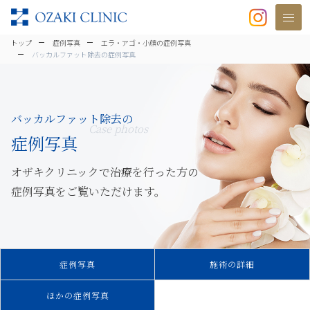
美容クリニックなら美容整形・美容外
トップ
症例写真
エラ・アゴ・小顔の症例写真
バッカルファット除去の症例写真
バッカルファット除去の
Case photos
症例写真
オザキクリニックで治療を行った方の
症例写真をご覧いただけます。
症例写真
施術の詳細
ほかの症例写真