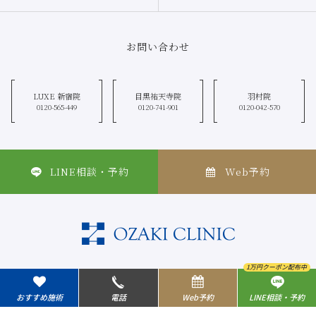
お問い合わせ
LUXE 新宿院
目黒祐天寺院
羽村院
0120-565-449
0120-741-901
0120-042-570
LINE相談・予約
Web予約
1万円クーポン配布中
新宿院
目黒祐天寺院
羽村院
おすすめ施術
電話
Web予約
LINE相談・予約
0120-565-449
0120-741-901
0120-042-570
Copyright © 2026
OZAKI CLINIC
, All Rights Reserved.