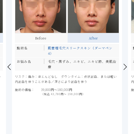
Before
After
施術名
肌管理毛穴スリークスキン（ダーマペン
4）
治
お悩み名
毛穴・黒ずみ、ニキビ、ニキビ跡、美肌治
療
い
リスク：痛み：ほとんどなし ダウンタイム：点状出血、または軽い
内出血を伴うことがある／深さにより出血を伴う
施術の価格：
39,800円〜180,000円
（税込 43,780円〜 198,000円）