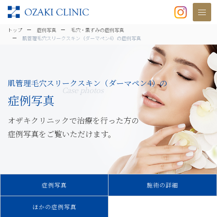
美容クリニックなら美容整形・美容外
トップ
症例写真
毛穴・黒ずみの症例写真
肌管理毛穴スリークスキン（ダーマペン4）の症例写真
肌管理毛穴スリークスキン（ダーマペン4）の
Case photos
症例写真
オザキクリニックで治療を行った方の
症例写真をご覧いただけます。
症例写真
施術の詳細
ほかの症例写真