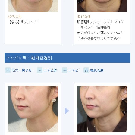
40代女性
40代女性
【悩み】毛穴・シミ
肌管理毛穴スリークスキン（ダ
ーマペン4）4回施術後
赤みが収まり、薄いシミやニキ
ビ跡が改善され滑らかな肌へ
アングル別・施術経過別
毛穴・黒ずみ
ニキビ跡
ニキビ
美肌治療