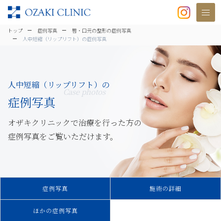
美容クリニックなら美容整形・美容外
トップ
症例写真
唇・口元の整形の症例写真
人中短縮（リップリフト）の症例写真
人中短縮（リップリフト）の
Case photos
症例写真
オザキクリニックで治療を行った方の
症例写真をご覧いただけます。
症例写真
施術の詳細
ほかの症例写真