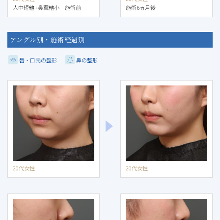
人中短縮+鼻翼縮小 施術前
施術6ヵ月後
アングル別・施術経過別
唇・口元の整形
鼻の整形
20代女性
20代女性