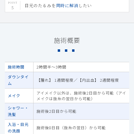
目元のたるみを
同時に解消
したい
施術概要
施術時間
2時間半～3時間
ダウンタイ
【腫れ】 1週間程度／【内出血】 2週間程度
ム
アイメイク以外は、施術後2日目から可能（アイ
メイク
メイクは抜糸の翌日から可能）
シャワー・
施術後2日目から可能
洗髪
入浴・目元
施術後8日目（抜糸の翌日）から可能
の洗顔