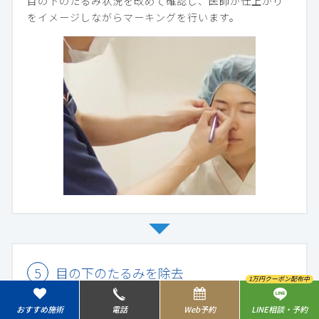
目の下のたるみ状況を改めて確認し、医師が仕上がり
をイメージしながらマーキングを行います。
目の下のたるみを除去
1万円クーポン配布中
新宿院
目黒祐天寺院
羽村院
おすすめ施術
電話
Web予約
LINE相談・予約
デザインが決まったら目の周りを丁寧に消毒し、施術
0120-565-449
0120-741-901
0120-042-570