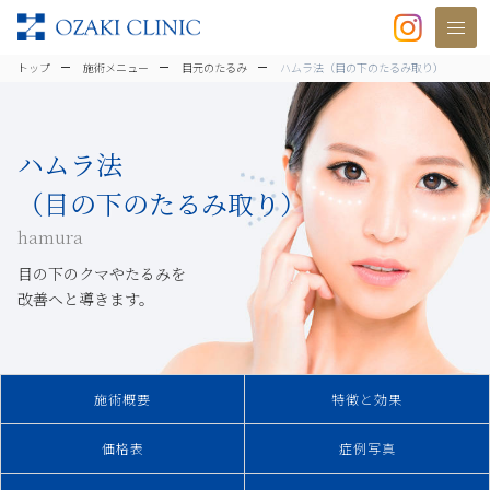
美容クリニックなら美容整形・美容外
トップ
施術メニュー
目元のたるみ
ハムラ法（目の下のたるみ取り）
ハムラ法
（目の下のたるみ取り）
hamura
目の下のクマやたるみを
改善へと導きます。
施術概要
特徴と効果
価格表
症例写真