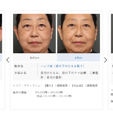
Before
After
施術名
ハムラ法（目の下のたるみ取り）
・
お悩み名
目元のたるみ、目の下のクマ治療、二重整
形・目元の整形
リスク：ダウンタイム：【腫れ】 1週間程度／【内出血】 2週間程度
施術の価格：
306,000円〜360,000円
（税込 336,600円〜 396,000円）