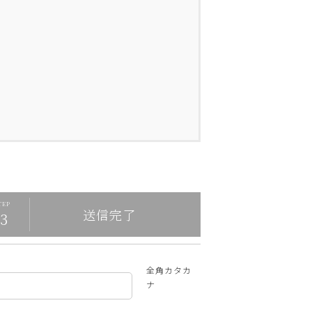
送信完了
全角カタカ
ナ