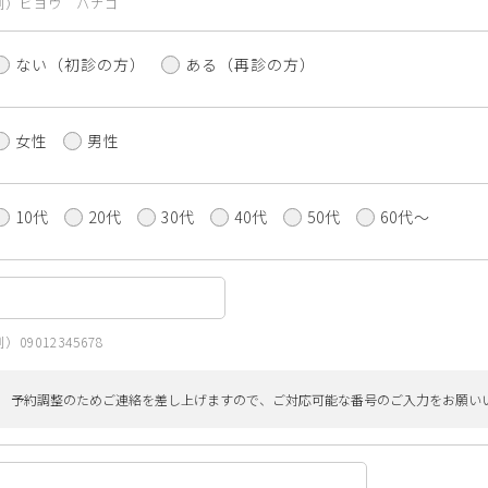
例）ビヨウ ハナコ
ない（初診の方）
ある（再診の方）
女性
男性
10代
20代
30代
40代
50代
60代〜
）09012345678
予約調整のためご連絡を差し上げますので、ご対応可能な番号のご入力をお願い