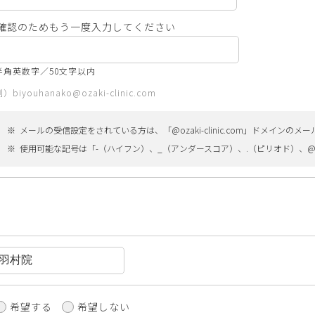
確認のためもう一度入力してください
半角英数字／50文字以内
）biyouhanako@ozaki-clinic.com
メールの受信設定をされている方は、「@ozaki-clinic.com」ドメイン
使用可能な記号は「-（ハイフン）、_（アンダースコア）、.（ピリオド）、
希望する
希望しない