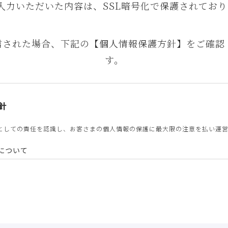
入力いただいた内容は、SSL暗号化で保護されており
信された場合、下記の【個人情報保護方針】をご確認
す。
針
としての責任を認識し、お客さまの個人情報の保護に最大限の注意を払い運
について
他不正の手段によらず適正に個人情報を取得致します。
について
を以下の利用目的の達成に必要な範囲内で、利用致します。
目的で個人情報を利用する場合、あらかじめご本人の同意を得た上で行ない
ル相談に関する回答および資料送付