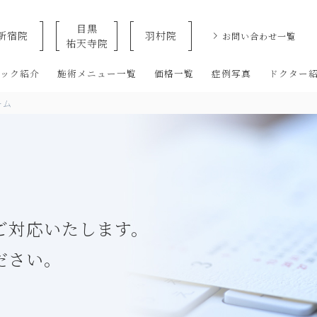
目黒
新宿院
羽村院
お問い合わせ一覧
祐天寺院
クリニックなら美容整形・美容外科・美容皮膚科のオザキクリニックLU
ニック紹介
施術メニュー一覧
価格一覧
症例写真
ドクター
ーム
ご対応いたします。
ださい。