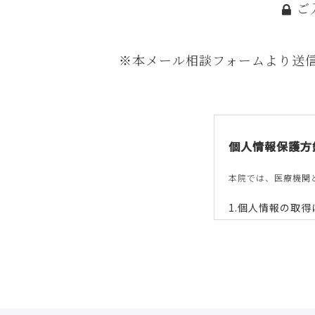
ご
※本メール相談フォームより送
個人情報保護方
本院では、医療機関
個人情報の取得
本院は、偽りその
個人情報の利用
本院は、個人情報
以下に定めのない
施術予約やメー