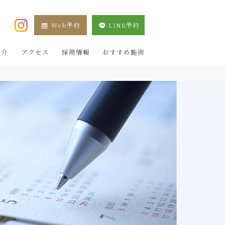
Web予約
LINE予約
XE 新宿院（目黒祐天寺・羽村） OZAKI CLINIC
紹介
アクセス
採用情報
おすすめ施術