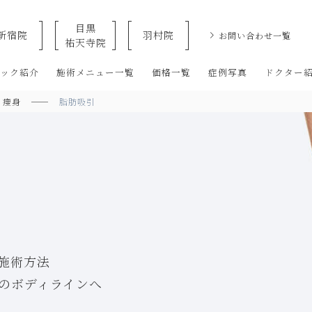
目黒
新宿院
羽村院
お問い合わせ一覧
祐天寺院
クリニックなら美容整形・美容外科・美容皮膚科のオザキクリニックLU
ニック紹介
施術メニュー一覧
価格一覧
症例写真
ドクター
・痩身
脂肪吸引
施術方法
のボディラインへ