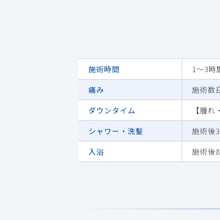
施術時間
1～3
痛み
施術数
ダウンタイム
【腫れ
シャワー・洗髪
施術後
入浴
施術後