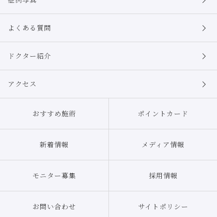
の安全管理のために必要かつ適切な措置を講じます。
個人情報の委託について
よくある質問
本院は、ダイレクトメールの発送や情報処理等の目的で外部に業務委託する
ことがあります。委託に際しては、個人情報の保護水準が、本院が設定する
安全対策基準を満たす事業者を選定し、適切な管理、監督を行います。
ドクター紹介
個人情報の第三者提供について
本院は、個人情報保護法等の法令に定めのある場合を除き、個人情報をあら
アクセス
かじめご本人の同意を得ることなく、第三者に提供致しません。
個人情報の開示・訂正等について
おすすめ施術
ポイントカード
本院は、ご本人から自己の個人情報についての開示の請求がある場合、速や
かに開示を致します。その際、ご本人であることが確認できない場合には、
開示に応じません。
個人情報の内容に誤りがあり、ご本人から訂正・追加・削除の請求がある場
新着情報
メディア情報
合、調査の上、速やかにこれらの請求に対応致します。その際、ご本人であ
ることが確認できない場合には、これらの請求に応じません。
モニター募集
採用情報
当ウェブサイトではお客さまのプライバシーや個人情報を守ることに最大限
の努力をいたしておりますが、当ウェブサイトからリンクをはっているサイ
トであっても、本院の管理下にないサイトでは、本院にてお客さまの個人情
報を管理することはできません。
お問い合わせ
サイトポリシー
そのようなサイトが独自にお客さまの個人情報を収集したり、掲示板の書き