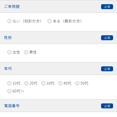
ご来院歴
ない（初診の方）
ある（再診の方）
性別
女性
男性
年代
10代
20代
30代
40代
50代
60代〜
電話番号