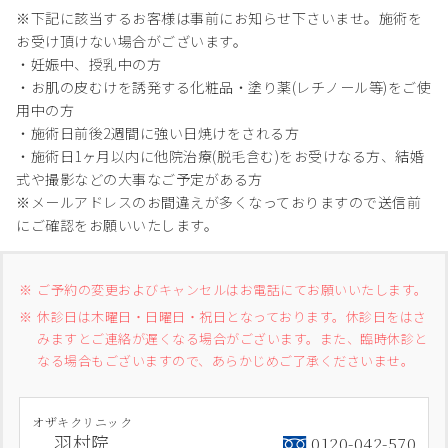
※下記に該当するお客様は事前にお知らせ下さいませ。施術を
お受け頂けない場合がございます。
・妊娠中、授乳中の方
・お肌の皮むけを誘発する化粧品・塗り薬(レチノール等)をご使
用中の方
・施術日前後2週間に強い日焼けをされる方
・施術日1ヶ月以内に他院治療(脱毛含む)をお受けなる方、結婚
式や撮影などの大事なご予定がある方
※メールアドレスのお間違えが多くなっておりますので送信前
にご確認をお願いいたします。
ご予約の変更およびキャンセルはお電話にてお願いいたします。
休診日は木曜日・日曜日・祝日となっております。休診日をはさ
みますとご連絡が遅くなる場合がございます。また、臨時休診と
なる場合もございますので、あらかじめご了承くださいませ。
オザキクリニック
羽村院
0120-042-570