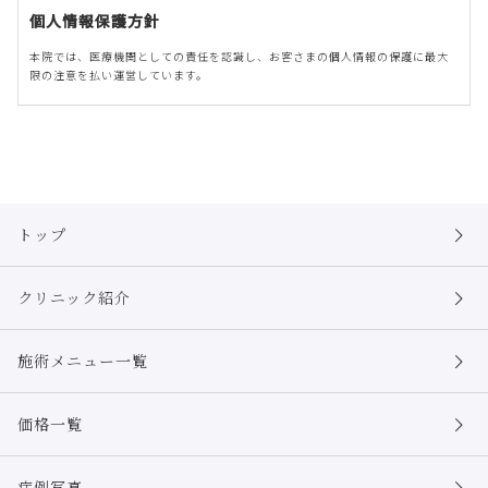
個人情報保護方針
本院では、医療機関としての責任を認識し、お客さまの個人情報の保護に最大
限の注意を払い運営しています。
個人情報の取得について
本院は、偽りその他不正の手段によらず適正に個人情報を取得致します。
個人情報の利用について
本院は、個人情報を以下の利用目的の達成に必要な範囲内で、利用致しま
す。
トップ
以下に定めのない目的で個人情報を利用する場合、あらかじめご本人の同意
を得た上で行ないます。
クリニック紹介
施術予約やメール相談に関する回答および資料送付
本院サービスに伴うメールマガジンの配信、会報誌・ダイレクトメール・
資料等の送付
施術メニュー一覧
本院利用履歴の確認
本院サービスに伴うマーケティング調査
イベント情報、各種商品・サービスに関する情報提供
価格一覧
個人情報の安全管理について
本院は、取り扱う個人情報の漏洩、滅失またはき損の防止その他の個人情報
症例写真