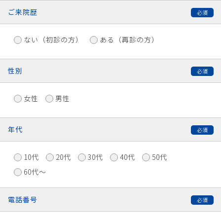
ご来院歴
ない（初診の方）
ある（再診の方）
性別
女性
男性
年代
10代
20代
30代
40代
50代
60代〜
電話番号