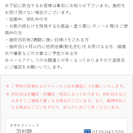
※下記に該当するお客様は事前にお知らせ下さいませ。施術を
お受け頂けない場合がございます。
・妊娠中、授乳中の方
・お肌の皮むけを誘発する化粧品・塗り薬(レチノール等)をご使
用中の方
・施術日前後2週間に強い日焼けをされる方
・施術日1ヶ月以内に他院治療(脱毛含む)をお受けなる方、結婚
式や撮影などの大事なご予定がある方
※メールアドレスのお間違えが多くなっておりますので送信前
にご確認をお願いいたします。
ご予約の変更およびキャンセルはお電話にてお願いいたします。
休診日は木曜日・日曜日・祝日となっております。休診日をはさ
みますとご連絡が遅くなる場合がございます。また、臨時休診と
なる場合もございますので、あらかじめご了承くださいませ。
オザキクリニック
羽村院
0120-042-570