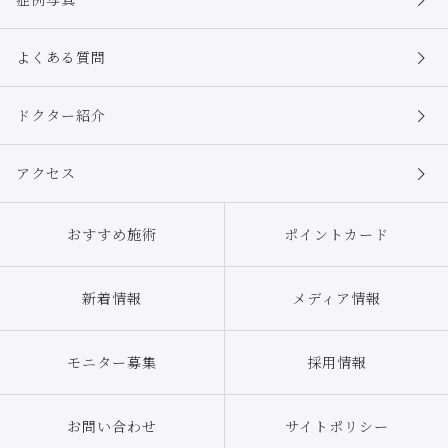
の安全管理のために必要かつ適切な措置を講じます。
個人情報の委託について
よくある質問
本院は、ダイレクトメールの発送や情報処理等の目的で外部に業務委託する
ことがあります。委託に際しては、個人情報の保護水準が、本院が設定する
安全対策基準を満たす事業者を選定し、適切な管理、監督を行います。
ドクター紹介
個人情報の第三者提供について
本院は、個人情報保護法等の法令に定めのある場合を除き、個人情報をあら
アクセス
かじめご本人の同意を得ることなく、第三者に提供致しません。
個人情報の開示・訂正等について
おすすめ施術
ポイントカード
本院は、ご本人から自己の個人情報についての開示の請求がある場合、速や
かに開示を致します。その際、ご本人であることが確認できない場合には、
開示に応じません。
個人情報の内容に誤りがあり、ご本人から訂正・追加・削除の請求がある場
新着情報
メディア情報
合、調査の上、速やかにこれらの請求に対応致します。その際、ご本人であ
ることが確認できない場合には、これらの請求に応じません。
モニター募集
採用情報
当ウェブサイトではお客さまのプライバシーや個人情報を守ることに最大限
の努力をいたしておりますが、当ウェブサイトからリンクをはっているサイ
トであっても、本院の管理下にないサイトでは、本院にてお客さまの個人情
報を管理することはできません。
お問い合わせ
サイトポリシー
そのようなサイトが独自にお客さまの個人情報を収集したり、掲示板の書き