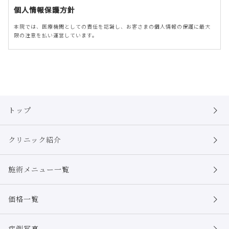
個人情報保護方針
本院では、医療機関としての責任を認識し、お客さまの個人情報の保護に最大
限の注意を払い運営しています。
個人情報の取得について
本院は、偽りその他不正の手段によらず適正に個人情報を取得致します。
個人情報の利用について
本院は、個人情報を以下の利用目的の達成に必要な範囲内で、利用致しま
す。
トップ
以下に定めのない目的で個人情報を利用する場合、あらかじめご本人の同意
を得た上で行ないます。
クリニック紹介
施術予約やメール相談に関する回答および資料送付
本院サービスに伴うメールマガジンの配信、会報誌・ダイレクトメール・
資料等の送付
施術メニュー一覧
本院利用履歴の確認
本院サービスに伴うマーケティング調査
イベント情報、各種商品・サービスに関する情報提供
価格一覧
個人情報の安全管理について
本院は、取り扱う個人情報の漏洩、滅失またはき損の防止その他の個人情報
症例写真