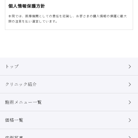
個人情報保護方針
本院では、医療機関としての責任を認識し、お客さまの個人情報の保護に最大
限の注意を払い運営しています。
個人情報の取得について
本院は、偽りその他不正の手段によらず適正に個人情報を取得致します。
個人情報の利用について
本院は、個人情報を以下の利用目的の達成に必要な範囲内で、利用致しま
す。
トップ
以下に定めのない目的で個人情報を利用する場合、あらかじめご本人の同意
を得た上で行ないます。
クリニック紹介
施術予約やメール相談に関する回答および資料送付
本院サービスに伴うメールマガジンの配信、会報誌・ダイレクトメール・
資料等の送付
施術メニュー一覧
本院利用履歴の確認
本院サービスに伴うマーケティング調査
イベント情報、各種商品・サービスに関する情報提供
価格一覧
個人情報の安全管理について
本院は、取り扱う個人情報の漏洩、滅失またはき損の防止その他の個人情報
症例写真