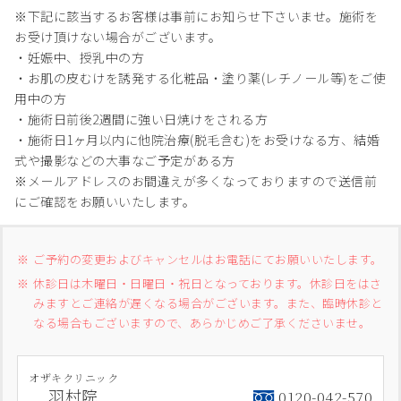
※下記に該当するお客様は事前にお知らせ下さいませ。施術を
お受け頂けない場合がございます。
・妊娠中、授乳中の方
・お肌の皮むけを誘発する化粧品・塗り薬(レチノール等)をご使
用中の方
・施術日前後2週間に強い日焼けをされる方
・施術日1ヶ月以内に他院治療(脱毛含む)をお受けなる方、結婚
式や撮影などの大事なご予定がある方
※メールアドレスのお間違えが多くなっておりますので送信前
にご確認をお願いいたします。
ご予約の変更およびキャンセルはお電話にてお願いいたします。
休診日は木曜日・日曜日・祝日となっております。休診日をはさ
みますとご連絡が遅くなる場合がございます。また、臨時休診と
なる場合もございますので、あらかじめご了承くださいませ。
オザキクリニック
羽村院
0120-042-570