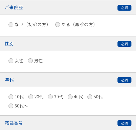
ご来院歴
ない（初診の方）
ある（再診の方）
性別
女性
男性
年代
10代
20代
30代
40代
50代
60代〜
電話番号