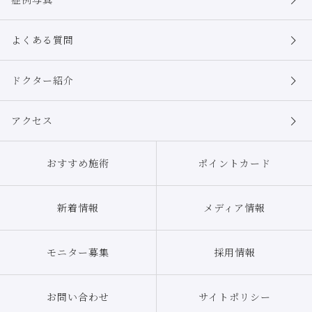
の安全管理のために必要かつ適切な措置を講じます。
個人情報の委託について
よくある質問
本院は、ダイレクトメールの発送や情報処理等の目的で外部に業務委託する
ことがあります。委託に際しては、個人情報の保護水準が、本院が設定する
安全対策基準を満たす事業者を選定し、適切な管理、監督を行います。
ドクター紹介
個人情報の第三者提供について
本院は、個人情報保護法等の法令に定めのある場合を除き、個人情報をあら
アクセス
かじめご本人の同意を得ることなく、第三者に提供致しません。
個人情報の開示・訂正等について
おすすめ施術
ポイントカード
本院は、ご本人から自己の個人情報についての開示の請求がある場合、速や
かに開示を致します。その際、ご本人であることが確認できない場合には、
開示に応じません。
個人情報の内容に誤りがあり、ご本人から訂正・追加・削除の請求がある場
新着情報
メディア情報
合、調査の上、速やかにこれらの請求に対応致します。その際、ご本人であ
ることが確認できない場合には、これらの請求に応じません。
モニター募集
採用情報
当ウェブサイトではお客さまのプライバシーや個人情報を守ることに最大限
の努力をいたしておりますが、当ウェブサイトからリンクをはっているサイ
トであっても、本院の管理下にないサイトでは、本院にてお客さまの個人情
報を管理することはできません。
お問い合わせ
サイトポリシー
そのようなサイトが独自にお客さまの個人情報を収集したり、掲示板の書き