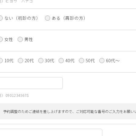
例）ビヨウ ハナコ
ない（初診の方）
ある（再診の方）
女性
男性
10代
20代
30代
40代
50代
60代〜
）09012345678
予約調整のためご連絡を差し上げますので、ご対応可能な番号のご入力をお願い