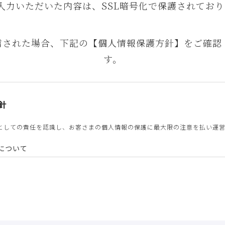
入力いただいた内容は、SSL暗号化で保護されており
信された場合、下記の【個人情報保護方針】をご確認
す。
針
としての責任を認識し、お客さまの個人情報の保護に最大限の注意を払い運
について
他不正の手段によらず適正に個人情報を取得致します。
について
を以下の利用目的の達成に必要な範囲内で、利用致します。
目的で個人情報を利用する場合、あらかじめご本人の同意を得た上で行ない
ル相談に関する回答および資料送付