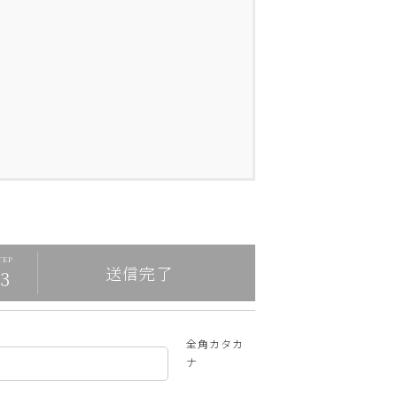
送信完了
全角カタカ
ナ