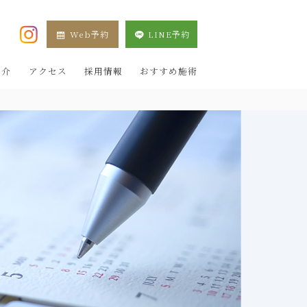
Web予約
LINE予約
XE 新宿院（目黒祐天寺・羽村） OZAKI CLINIC
紹介
アクセス
採用情報
おすすめ施術