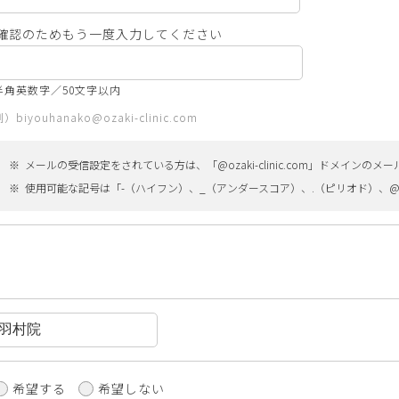
確認のためもう一度入力してください
半角英数字／50文字以内
）biyouhanako@ozaki-clinic.com
メールの受信設定をされている方は、「@ozaki-clinic.com」ドメイン
使用可能な記号は「-（ハイフン）、_（アンダースコア）、.（ピリオド）、
希望する
希望しない