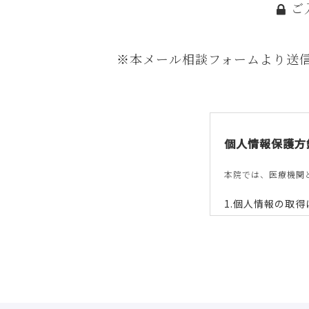
ご
※本メール相談フォームより送
個人情報保護方
本院では、医療機関
個人情報の取得
本院は、偽りその
個人情報の利用
本院は、個人情報
以下に定めのない
施術予約やメー